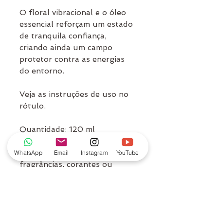
O floral vibracional e o óleo
essencial reforçam um estado
de tranquila confiança,
criando ainda um campo
protetor contra as energias
do entorno.
Veja as instruções de uso no
rótulo.
Quantidade: 120 ml
Composição 100% natural sem
WhatsApp
Email
Instagram
YouTube
fragrâncias, corantes ou
aditivos sintéticos. Elaborado
com tinturas botânicas e
floral vibracional.