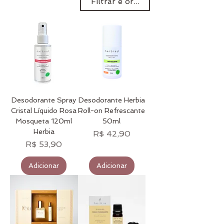
Filtrar e ordenar
prima.
Desodorante Spray
Desodorante Herbia
Cristal Líquido Rosa
Roll-on Refrescante
Mosqueta 120ml
50ml
Herbia
Preço
R$ 42,90
Preço
R$ 53,90
Adicionar
Adicionar