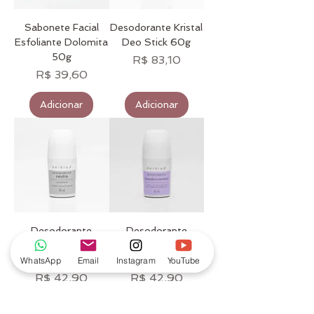
Sabonete Facial
Desodorante Kristal
Esfoliante Dolomita
Deo Stick 60g
50g
Preço
R$ 83,10
Preço
R$ 39,60
Adicionar
Adicionar
Desodorante
Desodorante
Neutro Sem
Lavanda e Verbena
Perfume 50ml
50ml
WhatsApp
Email
Instagram
YouTube
Preço
Preço
R$ 42,90
R$ 42,90
Adicionar
Adicionar