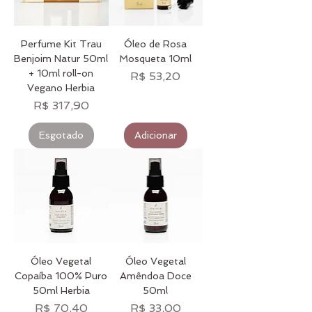
Perfume Kit Trau
Óleo de Rosa
Benjoim Natur 50ml
Mosqueta 10ml
+ 10ml roll-on
Preço
R$ 53,20
Vegano Herbia
Preço
R$ 317,90
Esgotado
Adicionar
Óleo Vegetal
Óleo Vegetal
Copaíba 100% Puro
Amêndoa Doce
50ml Herbia
50ml
Preço
Preço
R$ 70,40
R$ 33,00