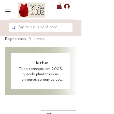
Página inicial
Herbia
Herbia
Tudo começou em 2005,
quando plantamos as
primeiras sementes do
nosso negócio. Com o
tempo o conhecimento
levou a empresa a
desenvolver cosméticos
onde os óleos essenciais
são a principal matéria