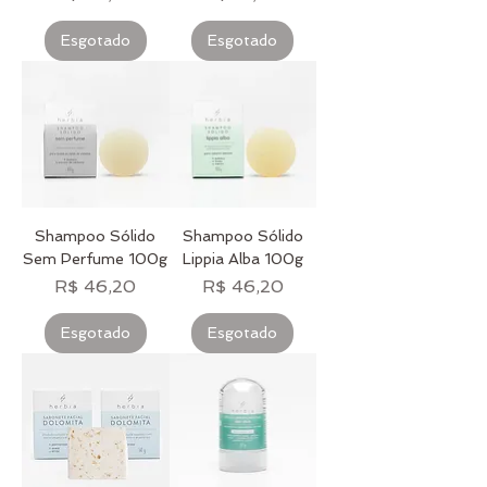
Esgotado
Esgotado
Shampoo Sólido
Shampoo Sólido
Sem Perfume 100g
Lippia Alba 100g
Preço
Preço
R$ 46,20
R$ 46,20
Esgotado
Esgotado