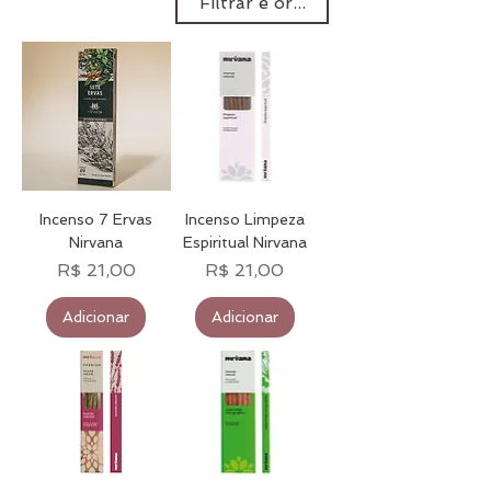
Filtrar e ordenar
constantemente
pesquisando e inovando
com matérias-primas
brasileiros.
Incenso 7 Ervas
Incenso Limpeza
Nirvana
Espiritual Nirvana
Preço
Preço
R$ 21,00
R$ 21,00
Adicionar
Adicionar