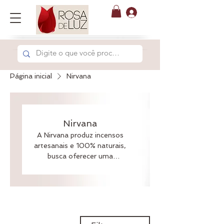
Página inicial
Nirvana
Nirvana
A Nirvana produz incensos
artesanais e 100% naturais,
busca oferecer uma
experiência única com
aromas que encantam,
utilizando ingredientes
naturais e buscando a
sustentabilidade em seus
processos. Está