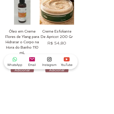
Óleo em Creme
Creme Esfoliante
Flores de Ylang para
De Apricot 200 Gr
Hidratar o Corpo na
Preço
R$ 54,80
Hora do Banho 110
mL
Preço
R$ 48,50
WhatsApp
Email
Instagram
YouTube
Adicionar
Adicionar
Rosa de Luz
Atuamos desde 2015, somos uma escola de
técnicas holísticas e integrativas. E temos
um loja especializada em produtos com