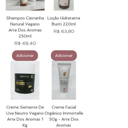
Shampoo Castanha
Loção Hidratante
Natural Vegano
Buriti 220ml
Arte Dos Aromas
Preço
R$ 63,80
250ml
Preço
R$ 49,40
Adicionar
Adicionar
Creme Semente De
Creme Facial
Uva Neutro Vegano
Orgânico Immortelle
Arte Dos Aromas 1
50g - Arte Dos
Kg
Aromas