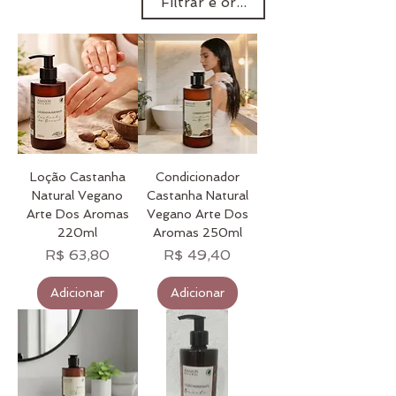
Filtrar e ordenar
com ingredientes vegetais
puros e ativos botânicos.
Com foco em beleza
orgânica, limpa e
consciente, criamos rotinas
completas de skincare livres
de toxinas, cruelty-free e
sustentáveis.
Loção Castanha
Condicionador
Natural Vegano
Castanha Natural
Arte Dos Aromas
Vegano Arte Dos
220ml
Aromas 250ml
Preço
Preço
R$ 63,80
R$ 49,40
Adicionar
Adicionar