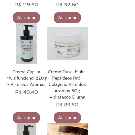
Preço
Preço
R$ 119,60
R$ 92,60
Adicionar
Adicionar
Creme Capilar
Creme Facial Multi-
Multifuncional 220g
Peptídeos Pró-
- Arte Dos Aromas
Colágeno Arte dos
Aromas 50g
Preço
R$ 49,40
Hidratação Diurna
Preço
R$ 89,80
Adicionar
Adicionar