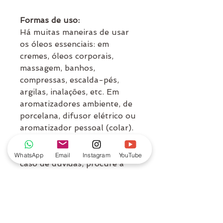
Formas de uso:
Há muitas maneiras de usar
os óleos essenciais: em
cremes, óleos corporais,
massagem, banhos,
compressas, escalda-pés,
argilas, inalações, etc. Em
aromatizadores ambiente, de
porcelana, difusor elétrico ou
aromatizador pessoal (colar).
A quantidade de gotas varia
conforme o modo de uso. Em
WhatsApp
Email
Instagram
YouTube
caso de dúvidas, procure a
orientação de um profissional
qualificado.