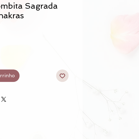
ombita Sagrada
hakras
arrinho