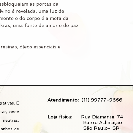
desbloqueiam as portas da
ivino é revelada, uma luz de
 mente e do corpo é a meta da
akras, uma fonte de amor e de paz
resinas, óleos essenciais e
Atendimento:
(11) 99777-9666
rativas. E
tar, onde
Loja física:
​
Rua Diamante, 74
 neutras,
Bairro Aclimação
São Paulo- SP
 banhos de