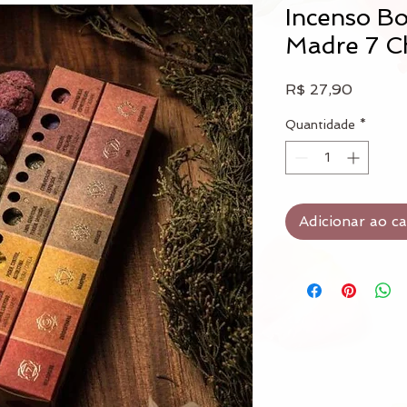
Incenso B
Madre 7 C
Preço
R$ 27,90
Quantidade
*
Adicionar ao c