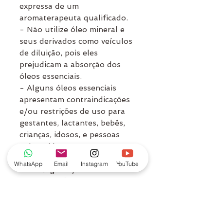
expressa de um
aromaterapeuta qualificado.
- Não utilize óleo mineral e
seus derivados como veículos
de diluição, pois eles
prejudicam a absorção dos
óleos essenciais.
- Alguns óleos essenciais
apresentam contraindicações
e/ou restrições de uso para
gestantes, lactantes, bebês,
crianças, idosos, e pessoas
submetidas a tratamentos
medicamentosos (físico,
WhatsApp
Email
Instagram
YouTube
neurológico e/ou
psiquiátrico). Para esses
públicos e casos é
recomendado pesquisar em
literatura especializada ou