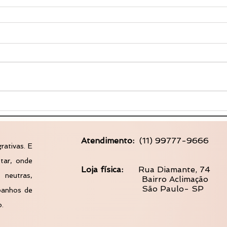
Atendimento:
(11) 99777-9666
rativas. E
tar, onde
Loja física:
​
Rua Diamante, 74
 neutras,
Bairro Aclimação
São Paulo- SP
 banhos de
o.