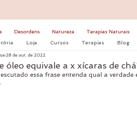
a
Desordens
Natureza
Terapias Naturais
tória
Loja
Cursos
Terapias
Blog
osa
28 de out. de 2022
 óleo equivale a x xícaras de chá
r escutado essa frase entenda qual a verdade
.