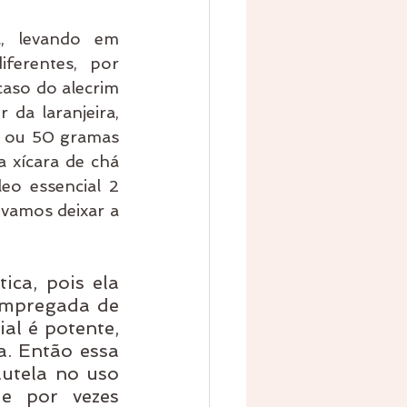
, levando em 
ferentes, por 
caso do alecrim 
da laranjeira, 
 ou 50 gramas 
 xícara de chá 
o essencial 2 
vamos deixar a 
ca, pois ela 
empregada de 
l é potente, 
. Então essa 
utela no uso 
e por vezes 