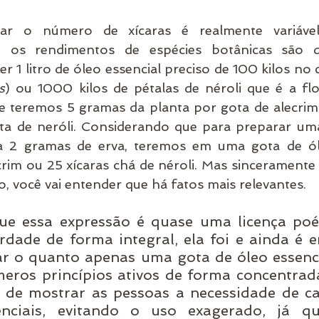
ar o número de xícaras é realmente variável
 os rendimentos de espécies botânicas são di
r 1 litro de óleo essencial preciso de 100 kilos no 
s
) ou 1000 kilos de pétalas de néroli que é a flor 
 teremos 5 gramas da planta por gota de alecrim
ta de neróli. Considerando que para preparar uma
2 gramas de erva, teremos em uma gota de óle
crim ou 25 xícaras chá de néroli. Mas sinceramente 
, você vai entender que há fatos mais relevantes.
ue essa expressão é quase uma licença poéti
erdade de forma integral, ela foi e ainda é 
ar o quanto apenas uma gota de óleo essencia
eros princípios ativos de forma concentrada
 de mostrar as pessoas a necessidade de ca
nciais, evitando o uso exagerado, já qu