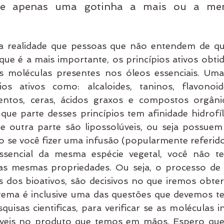
ue apenas uma gotinha a mais ou a meno
 realidade que pessoas que não entendem de quí
que é a mais importante, os princípios ativos obti
s moléculas presentes nos óleos essenciais. Uma 
ios ativos como: alcaloides, taninos, flavonoide
entos, ceras, ácidos graxos e compostos orgânico
ue parte desses princípios tem afinidade hidrofíli
e outra parte são lipossolúveis, ou seja possuem
o se você fizer uma infusão (popularmente referid
sencial da mesma espécie vegetal, você não t
as mesmas propriedades. Ou seja, o processo de 
es dos bioativos, são decisivos no que iremos obte
tema é inclusive uma das questões que devemos te
quisas cientificas, para verificar se as moléculas i
íveis no produto que temos em mãos. Espero que 