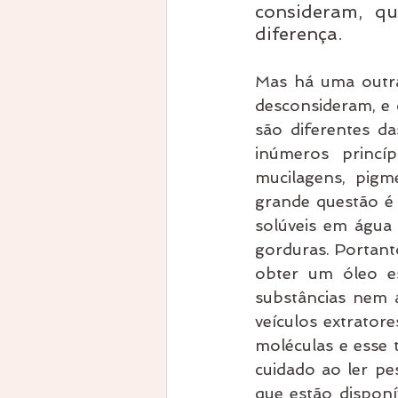
consideram, q
diferença.
Mas há uma outra
desconsideram, e 
são diferentes da
inúmeros princíp
mucilagens, pigm
grande questão é q
solúveis em água 
gorduras. Portant
obter um óleo es
substâncias nem 
veículos extrator
moléculas e esse 
cuidado ao ler pes
que estão dispon