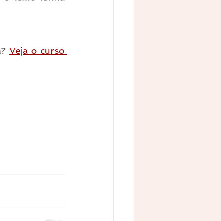
? 
Veja o curso 