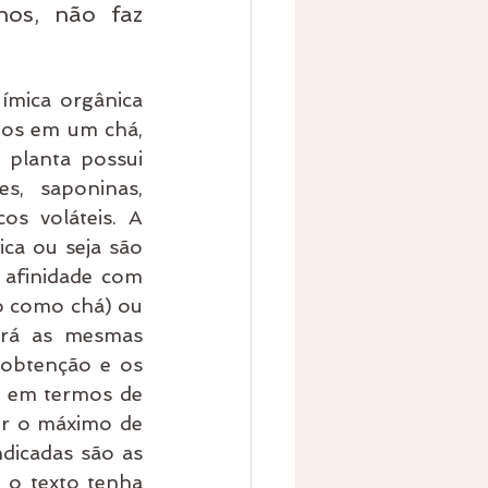
s, não faz 
mica orgânica 
dos em um chá, 
planta possui 
s, saponinas, 
s voláteis. A 
ca ou seja são 
 afinidade com 
o como chá) ou 
erá as mesmas 
obtenção e os 
r em termos de 
r o máximo de 
ndicadas são as 
o texto tenha 