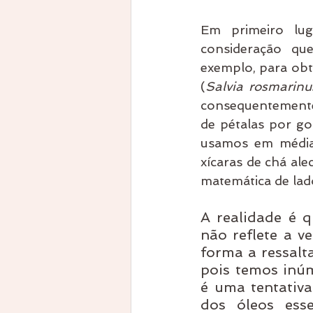
Em primeiro lug
consideração que
exemplo, para obte
(
Salvia rosmarinu
consequentemente
de pétalas por go
usamos em média 
xícaras de chá ale
matemática de lado
A realidade é q
não reflete a v
forma a ressalt
pois temos inúm
é uma tentativa
dos óleos esse