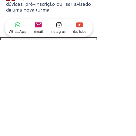
dúvidas, pré-inscrição ou ser avisado
de uma nova turma.
WhatsApp
Email
Instagram
YouTube
Rosa de Luz
Atuamos desde 2015, somos uma escola de
técnicas holísticas e integrativas. E temos
um loja especializada em produtos com
propósito de bem-estar, onde você
encontra as melhores marcas de óleos
essenciais, bases neutras, cosméticos
naturais. E uma linha de produtos
energéticos, incensos, banhos de ervas,
cristais, livros, oráculos, acessórios em
cristal e itens de decoração.
CNPJ
22.048.966.0001
/31