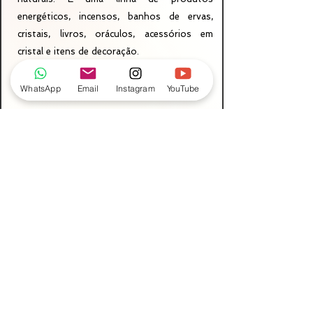
energéticos, incensos, banhos de ervas,
cristais, livros, oráculos, acessórios em
cristal e itens de decoração.
CNPJ
22.048.966.0001
/31
WhatsApp
Email
Instagram
YouTube
Atendimento:
(11) 99777-9666
Loja física:
​
Rua Diamante, 74
Bairro Aclimação
São Paulo- SP
Perguntas Frequentes
Termos e condições
Política de privacidade
Pagamento Integrado
Cartões de crédito e PIX