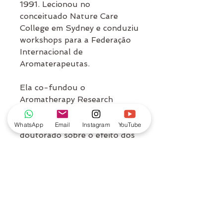
1991. Lecionou no
conceituado Nature Care
College em Sydney e conduziu
workshops para a Federação
Internacional de
Aromaterapeutas.
Ela co-fundou o
Aromatherapy Research
Group (TARG) em 1997. Em
2007, ela obteve seu
WhatsApp
Email
Instagram
YouTube
doutorado sobre o efeito dos
óleos essenciais na função
cognitiva na demência. Em
2021 marcou seu trigésimo
ano de envolvimento com
aromaterapia, sendo
condecorada neste mesmo
ano com o prêmio