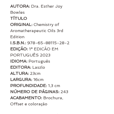
AUTORA:
Dra. Esther Joy
Bowles
TÍTULO
ORIGINAL:
Chemistry of
Aromatherapeutic Oils 3rd
Edition
I.S.B.N.:
978-65-88115-28-2
EDIÇÃO:
1ª EDICÃO EM
PORTUGUÊS 2023
IDIOMA:
Português
EDITORA:
Laszlo
ALTURA:
23cm
LARGURA:
16cm
PROFUNDIDADE:
1,3 cm
NÚMERO DE PÁGINAS:
243
ACABAMENTO:
Brochura,
Offset e coloração