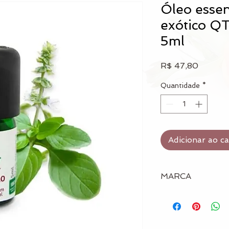
Óleo essen
exótico QT
5ml
Preço
R$ 47,80
Quantidade
*
Adicionar ao c
MARCA
Terra Flor