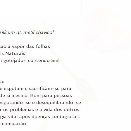
licum qt. metil chavicol
ação a vapor das folhas
es Naturais
om gotejador, contendo 5ml
de
e esgotam e sacrificam-se para
 de si mesmo. Bom para pessoas
 esgotando-se e desequilibrando-se
r os problemas e a vida dos outros.
rgia vital após doenças contagiosas.
e compaixão.