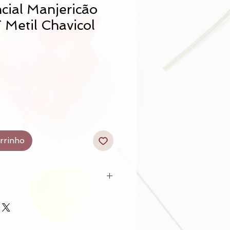
cial Manjericão
 Metil Chavicol
arrinho