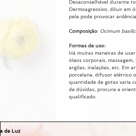
Desaconselhável durante to
Dermoagressivo, diluir em ó
pele pode provocar ardência,
Composição
:
Ocimum basilicu
Formas de uso:
Há muitas maneiras de usar 
óleos corporais, massagem,
argilas, inalações, etc. Em 
porcelana, difusor elétrico 
quantidade de gotas varia 
de dúvidas, procure a orien
qualificado.
a de Luz