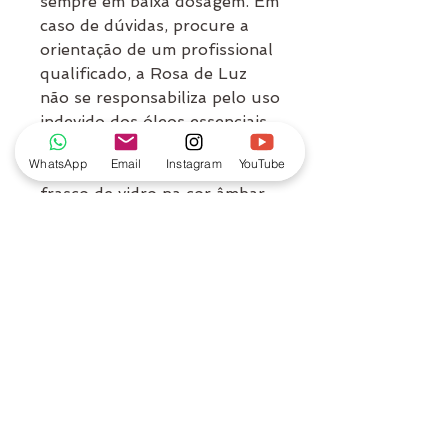
sempre em baixa dosagem. Em
caso de dúvidas, procure a
orientação de um profissional
qualificado, a Rosa de Luz
não se responsabiliza pelo uso
indevido dos óleos essenciais.
WhatsApp
Email
Instagram
YouTube
Especificações
frasco de vidro na cor âmbar.
Conteúdo com 10,1 ml.
MARCA
Laszlo
Rosa de Luz
Atuamos desde 2015, somos uma escola de