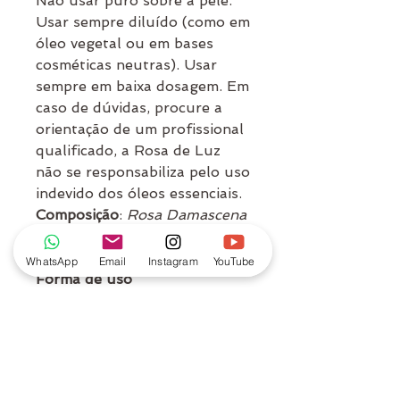
Não usar puro sobre a pele.
Usar sempre diluído (como em
óleo vegetal ou em bases
cosméticas neutras). Usar
sempre em baixa dosagem. Em
caso de dúvidas, procure a
orientação de um profissional
qualificado, a Rosa de Luz
não se responsabiliza pelo uso
indevido dos óleos essenciais.
Composição
:
Rosa Damascena
oil
WhatsApp
Email
Instagram
YouTube
Forma de uso
Há muitas maneiras de usar
os óleos essenciais: em
cremes, óleos corporais,
massagem, banhos,
compressas, escalda-pés,