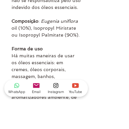
não se responsabiliza pelo uso
indevido dos óleos essenciais.
Composição
:
Eugenia uniflora
oil
(10%),
Isopropyl Miristate
ou Isopropyl Palmitate
(90%).
Forma de uso
Há muitas maneiras de usar
os óleos essenciais: em
cremes, óleos corporais,
massagem, banhos,
compressas, escalda-pés,
argilas, inalações, etc. Em
WhatsApp
Email
Instagram
YouTube
aromatizadores ambiente, de
porcelana, difusor elétrico ou
aromatizador pessoal (colar).
A quantidade de gotas varia
conforme o modo de uso