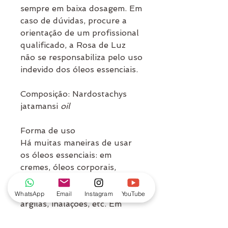
sempre em baixa dosagem. Em
caso de dúvidas, procure a
orientação de um profissional
qualificado, a Rosa de Luz
não se responsabiliza pelo uso
indevido dos óleos essenciais.
Composição:
Nardostachys
jatamansi
oil
Forma de uso
Há muitas maneiras de usar
os óleos essenciais: em
cremes, óleos corporais,
massagem, banhos,
compressas, escalda-pés,
WhatsApp
Email
Instagram
YouTube
argilas, inalações, etc. Em
aromatizadores ambiente, de