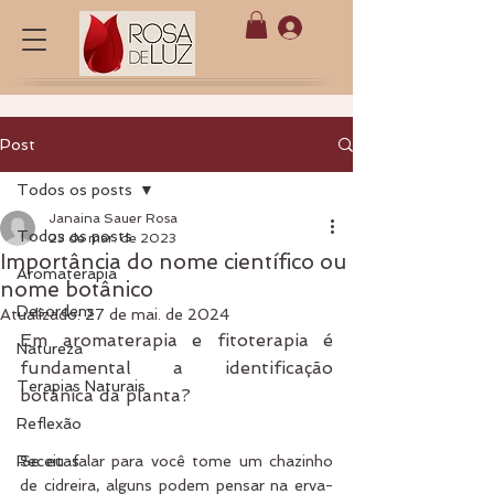
Post
Todos os posts
Janaina Sauer Rosa
Todos os posts
23 de mar. de 2023
Importância do nome científico ou
Aromaterapia
nome botânico
Desordens
Atualizado:
27 de mai. de 2024
Em aromaterapia e fitoterapia é 
Natureza
fundamental a identificação 
Terapias Naturais
botânica da planta?
Reflexão
Receitas
Se eu falar para você tome um chazinho 
de cidreira, alguns podem pensar na erva-